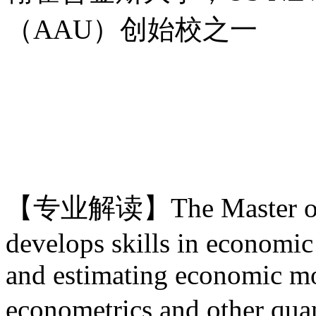
（AAU）创始校之一
【专业解读】
The Master o
develops skills in economic
and estimating economic mo
econometrics and other qu