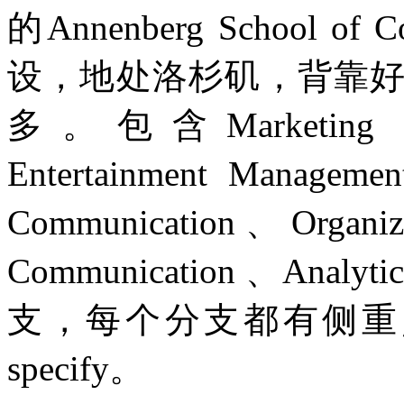
的Annenberg School of C
设，地处洛杉矶，背靠
多。包含Marketing Co
Entertainment Manageme
Communication、Organizat
Communication 、Analy
支，每个分支都有侧重点
specify。