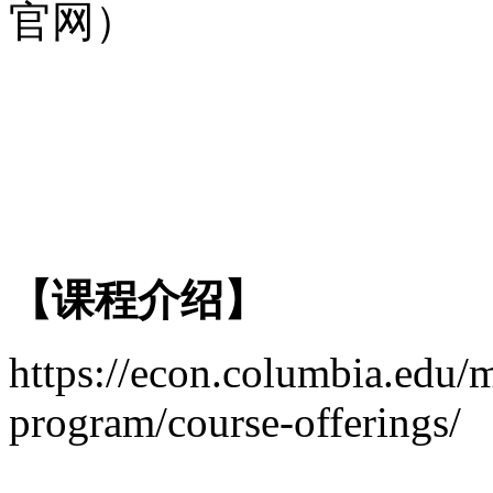
官网）
【课程
介绍
】
https://econ.columbia.edu/m
program/course-offerings/