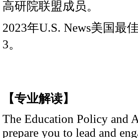
高研院联盟成员。
2023年U.S. News
3。
【专业解读】
The Education Policy and A
prepare you to lead and eng