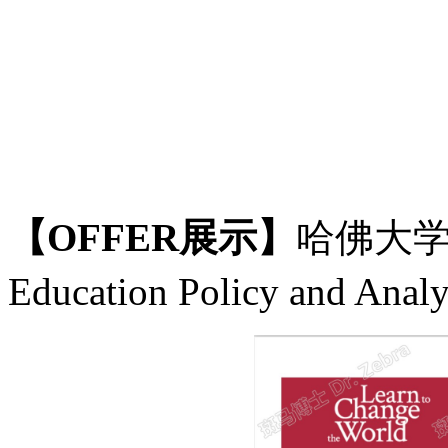
【
OFFER展示】
哈佛大
Education Policy and