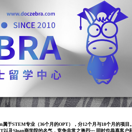
业硕士~MFin属于STEM专业（36个月的OPT），分12个月与18个月
以及Sloan商学院的名气，竞争非常之激烈~~ 同时也恭喜客户