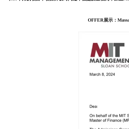
OFFER展示：
Mass