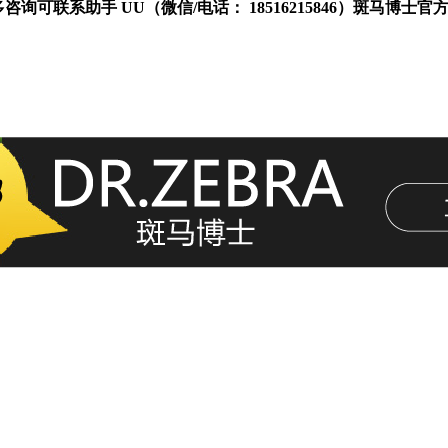
联系助手 UU（微信/电话： 18516215846）斑马博士官方电话/微