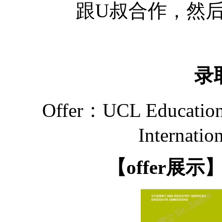
跟
U叔合作，然
录
Offer：UCL Educationa
Internatio
【
offer展示