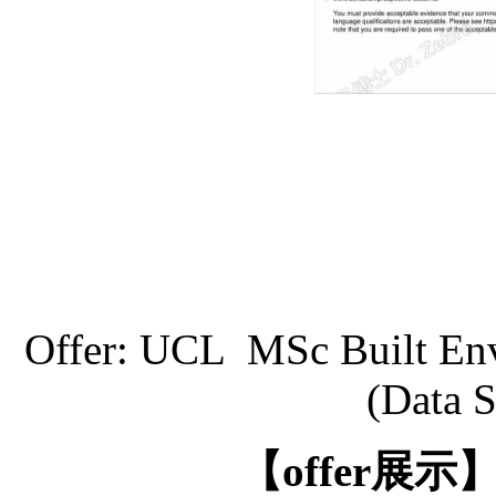
Offer: UCL MSc Built Envi
(Data S
【
offer展示