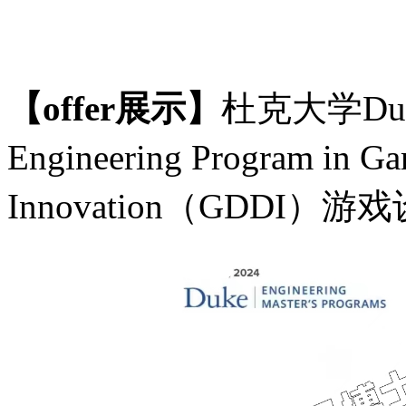
【
offer展示】
杜克大学
Du
Engineering Program in 
Innovation（GDD