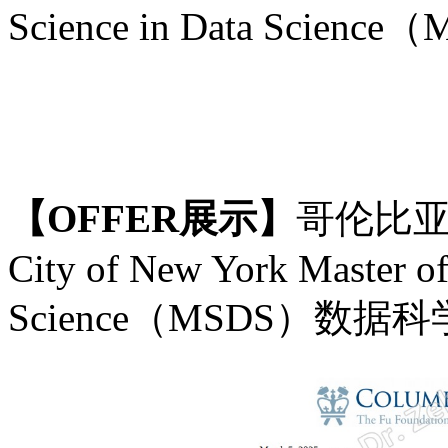
Science in Data Sc
【
OFFER展示】
哥伦比
City of New York
Master of
Science（MSDS）数据