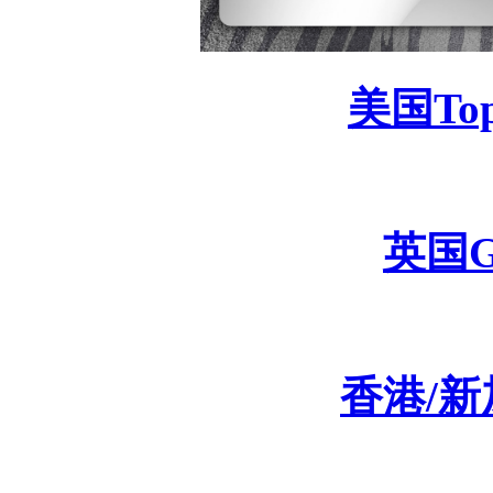
美国
To
英国
香港
/