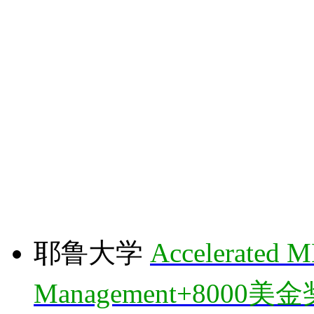
耶鲁大学
Accelerated 
Management+8000