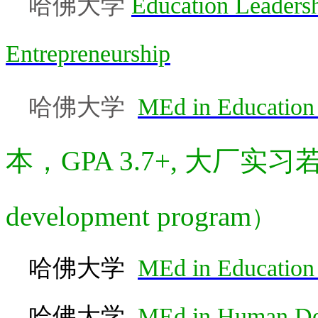
哈佛大学
Education Leader
Entrepreneurship
哈佛大学
MEd in Education 
本，
GPA 3.7+, 大厂实习
development program
）
哈佛大学
MEd in Education 
哈佛大学
MEd in
Human De