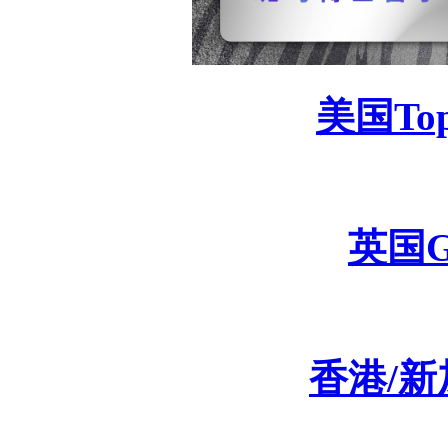
美国
To
英国
香港
/