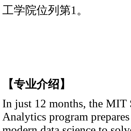
工学院位列第1。
【专业介绍】
In just 12 months, the MIT
Analytics program prepares 
modern data science to solve