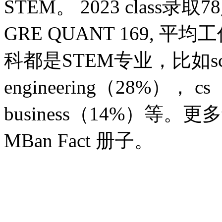
STEM。 2023 class录
GRE QUANT 169, 
科都是STEM专业，比如scie
engineering（28%）， 
business（14%）等
MBan Fact 册子。