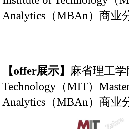
Analytics（MBAn）
【
offer展示】
麻省理工学
Technology（MIT）Master 
Analytics（MBAn）商