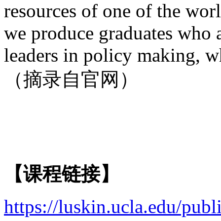
resources of one of the worl
we produce graduates who a
leaders in policy making, wh
（摘录自官网）
【课程
链接
】
https://luskin.ucla.edu/publ