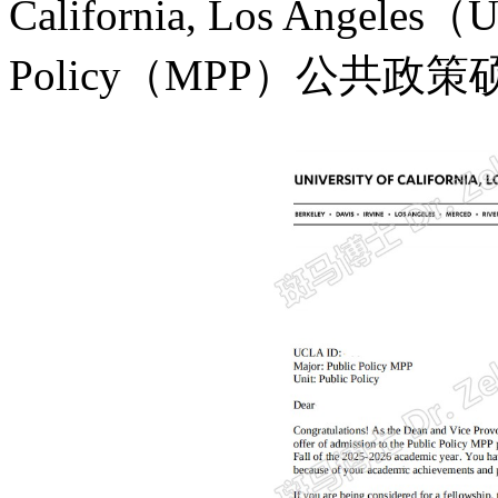
California, Los Angeles（
U
Policy
（
MPP
）公共政策