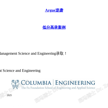
Argue逆袭
低分高录案例
nagement Science and Engineering录取！
t Science and Engineering