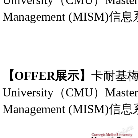
Management (MIS
【
OFFER展示】
卡耐基
University
（
CMU）Master o
Management (MISM