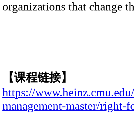
organizations that cha
【课程链接】
https://www.heinz.cmu.edu
management-master/right-f