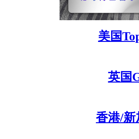
美国
To
英国
香港
/